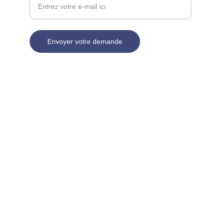
Envoyer votre demande
SAS au capital de 1.000 €, SIREN 939 448 379, 
RCS de PARIS, Immatriculée à l’ORIAS 
(
www.orias.fr
) sous le N°25002290 en qualité de : 
Conseiller en Investissement Financier (CIF) et 
Courtier d'assurance ou de réassurance (COA) 
Membre de la 
CNCGP
, association agréée par 
l’AMF