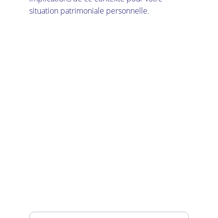
situation patrimoniale personnelle.
Services
Accompagnement personnalisé pour la 
gestion de patrimoine.
Équipe
contact@amarille.fr
+33 1 44 07 46 73
Nous contacter
Votre adresse e-mail